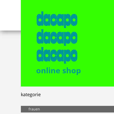
dacapo
dacapo
dacapo
online shop
kategorie
frauen