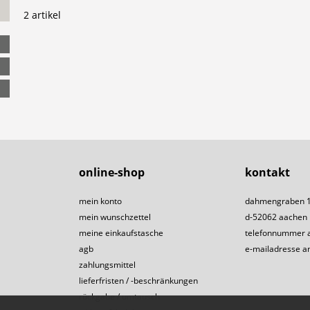
2 artikel
online-shop
kontakt
mein konto
dahmengraben 
mein wunschzettel
d-52062 aachen
meine einkaufstasche
telefonnummer 
agb
e-mailadresse a
zahlungsmittel
lieferfristen / -beschränkungen
rückgabe / umtausch