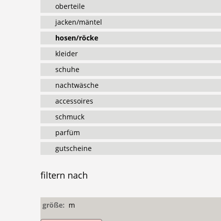
oberteile
jacken/mäntel
hosen/röcke
kleider
schuhe
nachtwäsche
accessoires
schmuck
parfüm
gutscheine
filtern
nach
größe:
m