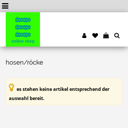
dacapo
dacapo
dacapo
online shop
hosen/röcke
es stehen keine artikel entsprechend der
auswahl bereit.