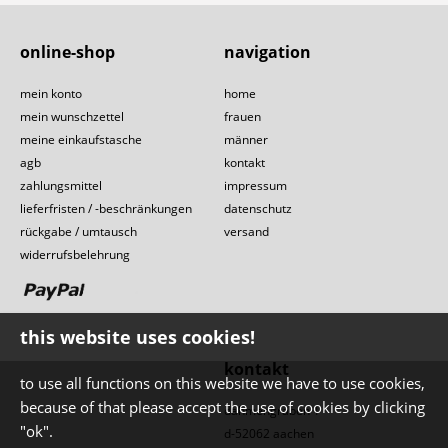
online-shop
navigation
mein konto
home
mein wunschzettel
frauen
meine einkaufstasche
männer
agb
kontakt
zahlungsmittel
impressum
lieferfristen / -beschränkungen
datenschutz
rückgabe / umtausch
versand
widerrufsbelehrung
this website uses cookies!
kontakt
to use all functions on this website we have to use cookies,
because of that please accept the use of cookies by clicking
dahmengraben 1
"ok".
d-52062 aachen