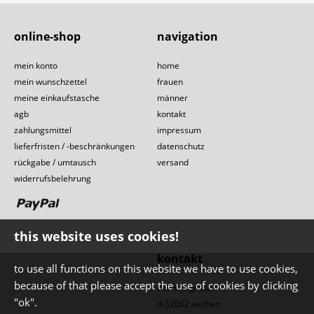
online-shop
navigation
mein konto
home
mein wunschzettel
frauen
meine einkaufstasche
männer
agb
kontakt
zahlungsmittel
impressum
lieferfristen / -beschränkungen
datenschutz
rückgabe / umtausch
versand
widerrufsbelehrung
this website uses cookies!
kontakt
to use all functions on this website we have to use cookies,
because of that please accept the use of cookies by clicking
dahmengraben 1
"ok".
d-52062 aachen