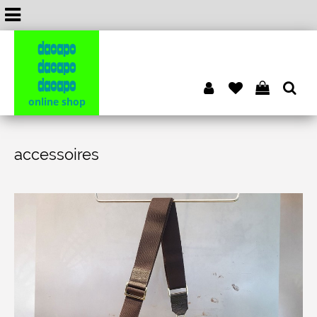
dacapo
dacapo
dacapo
online shop
accessoires