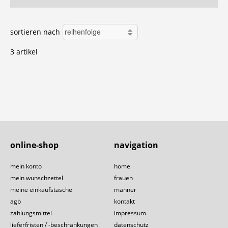
sortieren nach
3 artikel
online-shop
navigation
mein konto
home
mein wunschzettel
frauen
meine einkaufstasche
männer
agb
kontakt
zahlungsmittel
impressum
lieferfristen / -beschränkungen
datenschutz