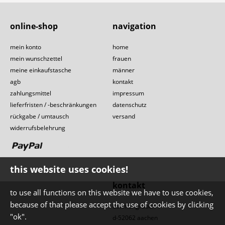
online-shop
navigation
mein konto
home
mein wunschzettel
frauen
meine einkaufstasche
männer
agb
kontakt
zahlungsmittel
impressum
lieferfristen / -beschränkungen
datenschutz
rückgabe / umtausch
versand
widerrufsbelehrung
this website uses cookies!
kontakt
to use all functions on this website we have to use cookies,
because of that please accept the use of cookies by clicking
dahmengraben 1
"ok".
d-52062 aachen