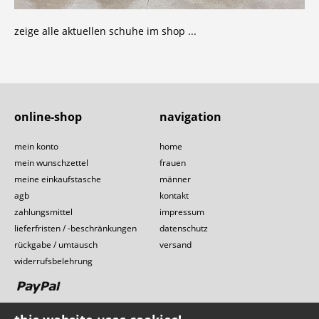
zeige alle aktuellen schuhe im shop ..
.
online-shop
navigation
mein konto
home
mein wunschzettel
frauen
meine einkaufstasche
männer
agb
kontakt
zahlungsmittel
impressum
lieferfristen / -beschränkungen
datenschutz
rückgabe / umtausch
versand
widerrufsbelehrung