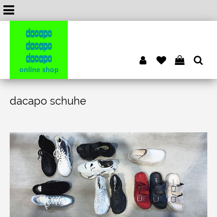
dacapo
dacapo
dacapo
online shop
dacapo schuhe