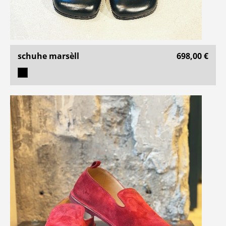
schuhe marsèll
698,00 €