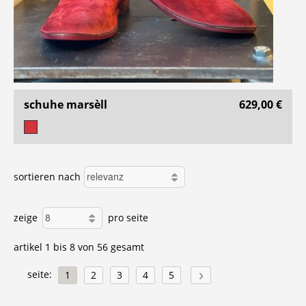
schuhe marsèll
629,00 €
sortieren nach
zeige
pro seite
artikel 1 bis 8 von 56 gesamt
seite:
1
2
3
4
5