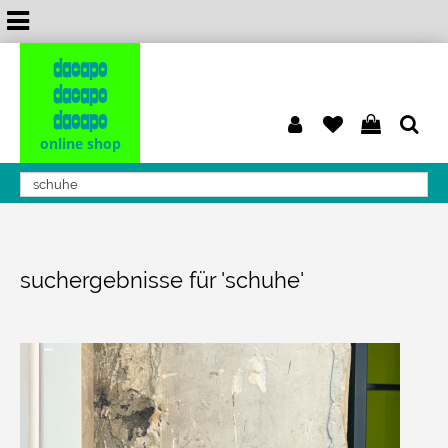
dacapo
dacapo
dacapo
online shop
suchergebnisse für 'schuhe'