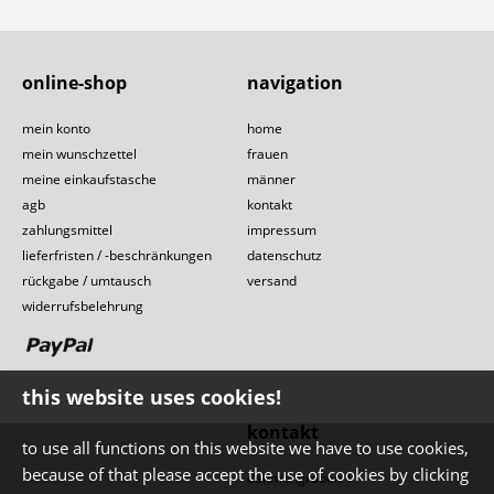
online-shop
navigation
mein konto
home
mein wunschzettel
frauen
meine einkaufstasche
männer
agb
kontakt
zahlungsmittel
impressum
lieferfristen / -beschränkungen
datenschutz
rückgabe / umtausch
versand
widerrufsbelehrung
this website uses cookies!
kontakt
to use all functions on this website we have to use cookies,
because of that please accept the use of cookies by clicking
dahmengraben 1