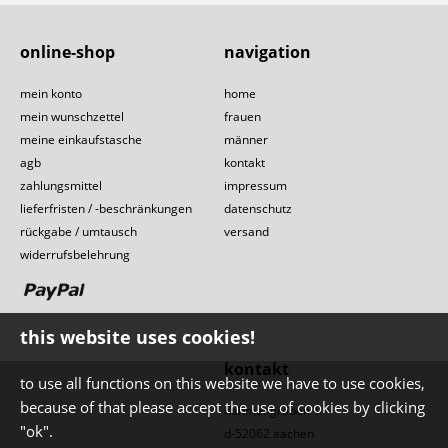
online-shop
navigation
mein konto
home
mein wunschzettel
frauen
meine einkaufstasche
männer
agb
kontakt
zahlungsmittel
impressum
lieferfristen / -beschränkungen
datenschutz
rückgabe / umtausch
versand
widerrufsbelehrung
this website uses cookies!
kontakt
to use all functions on this website we have to use cookies,
because of that please accept the use of cookies by clicking
dahmengraben 1
"ok".
d-52062 aachen