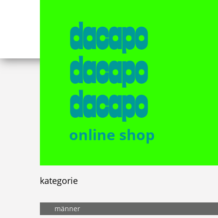
dacapo
dacapo
dacapo
online shop
kategorie
männer