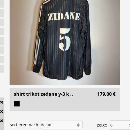
shirt trikot zedane y-3 k ..
179,00 €
sortieren nach
zeige