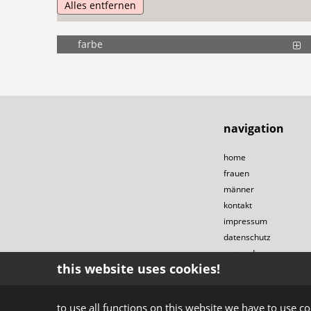
Alles entfernen
farbe
navigation
home
frauen
männer
kontakt
impressum
datenschutz
versand
this website uses cookies!
to use all functions on this website we have to use co