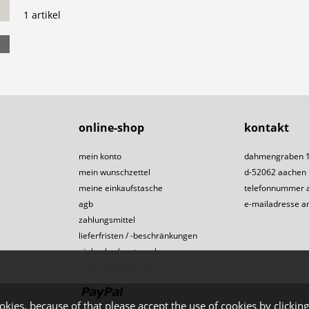
1 artikel
online-shop
kontakt
mein konto
dahmengraben 
mein wunschzettel
d-52062 aachen
meine einkaufstasche
telefonnummer 
agb
e-mailadresse a
zahlungsmittel
lieferfristen / -beschränkungen
rückgabe / umtausch
widerrufsbelehrung
okies, because of that please accept the use of cookies by clicking