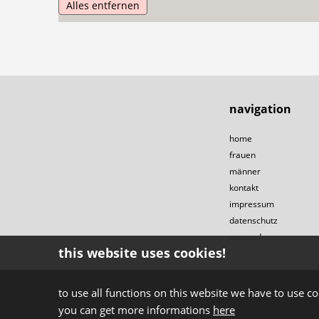
Alles entfernen
navigation
home
frauen
männer
kontakt
impressum
datenschutz
versand
this website uses cookies!
to use all functions on this website we have to use co
you can get more informations
here