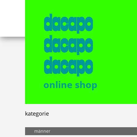
dacapo
dacapo
dacapo
online shop
kategorie
männer