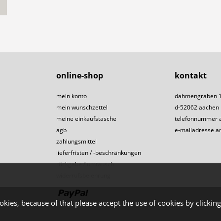
online-shop
kontakt
mein konto
dahmengraben 
mein wunschzettel
d-52062 aachen
meine einkaufstasche
telefonnummer 
agb
e-mailadresse a
zahlungsmittel
lieferfristen / -beschränkungen
rückgabe / umtausch
widerrufsbelehrung
okies, because of that please accept the use of cookies by clicking