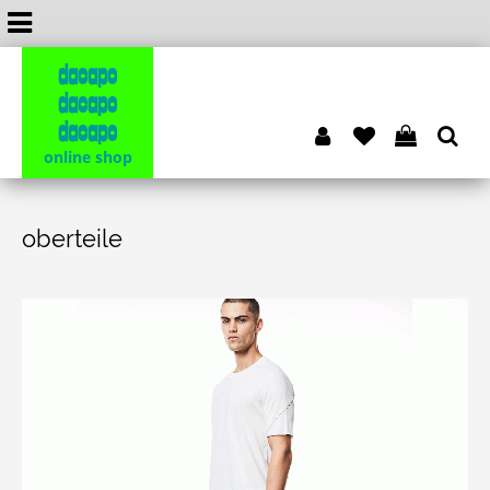
dacapo
dacapo
dacapo
online shop
oberteile