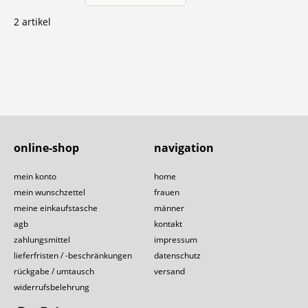
2 artikel
online-shop
navigation
mein konto
home
mein wunschzettel
frauen
meine einkaufstasche
männer
agb
kontakt
zahlungsmittel
impressum
lieferfristen / -beschränkungen
datenschutz
rückgabe / umtausch
versand
widerrufsbelehrung