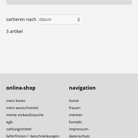
sortieren nach
3 artikel
online-shop
navigation
mein konto
home
mein wunschzettel
frauen
meine einkaufstasche
männer
agb
kontakt
zahlungsmittel
impressum
lieferfristen / -beschränkungen
datenschutz