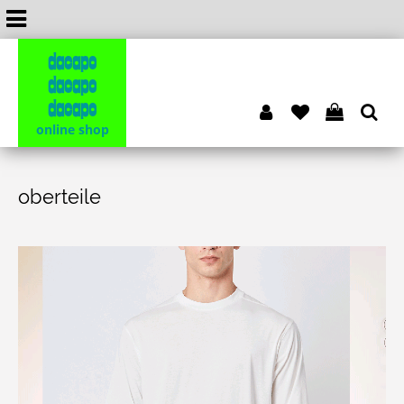
dacapo
dacapo
dacapo
online shop
oberteile