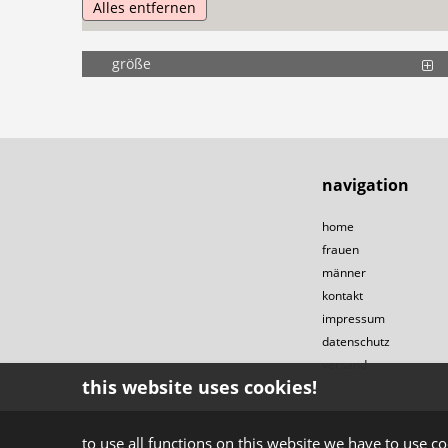
Alles entfernen
größe
navigation
home
frauen
männer
kontakt
impressum
datenschutz
versand
this website uses cookies!
to use all functions on this website we have to use co