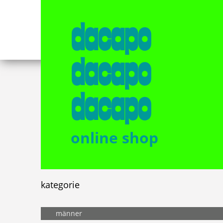
dacapo
dacapo
dacapo
online shop
kategorie
männer