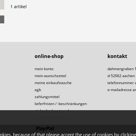
1 artikel
online-shop
kontakt
mein konto
dahmengraben 
mein wunschzettel
d-52062 aachen
meine einkaufstasche
telefonnummer 
agb
e-mailadresse a
zahlungsmittel
lieferfristen / -beschränkungen
rückgabe / umtausch
widerrufsbelehrung
okies, because of that please accept the use of cookies by clicking