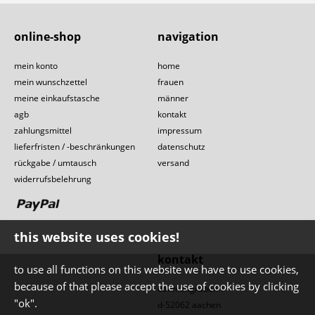
online-shop
navigation
mein konto
home
mein wunschzettel
frauen
meine einkaufstasche
männer
agb
kontakt
zahlungsmittel
impressum
lieferfristen / -beschränkungen
datenschutz
rückgabe / umtausch
versand
widerrufsbelehrung
this website uses cookies!
kontakt
to use all functions on this website we have to use cookies,
because of that please accept the use of cookies by clicking
dahmengraben 1
"ok".
d-52062 aachen