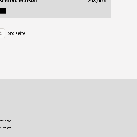
schuhe marsèll
798,00 €
pro seite
1
anzeigen
nzeigen