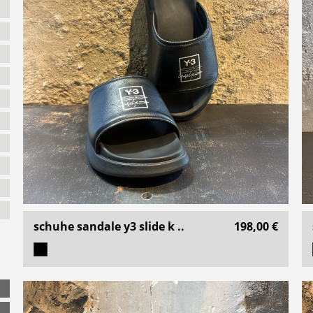
schuhe sandale y3 slide k ..
198,00 €