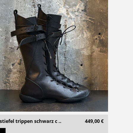
stiefel trippen schwarz c ..
449,00 €