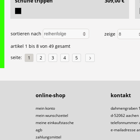
schuhe trippen
309,00 €
sortieren nach
zeige
artikel 1 bis 8 von 49 gesamt
seite:
1
2
3
4
5
online-shop
kontakt
mein konto
dahmengraben 
mein wunschzettel
d-52062 aachen
meine einkaufstasche
telefonnummer 
agb
e-mailadresse a
zahlungsmittel