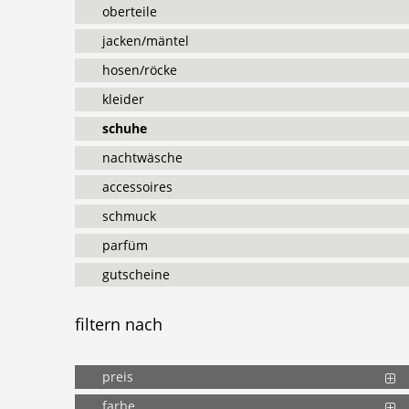
oberteile
jacken/mäntel
hosen/röcke
kleider
schuhe
nachtwäsche
accessoires
schmuck
parfüm
gutscheine
filtern
nach
preis
farbe