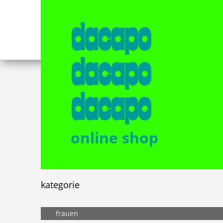
dacapo
dacapo
dacapo
online shop
kategorie
frauen