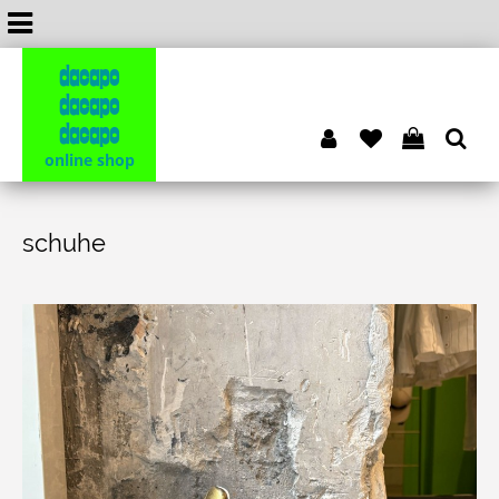
dacapo
dacapo
dacapo
online shop
schuhe