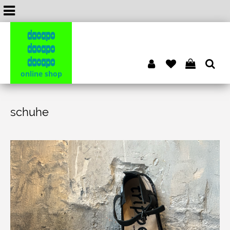
dacapo
dacapo
dacapo
online shop
schuhe