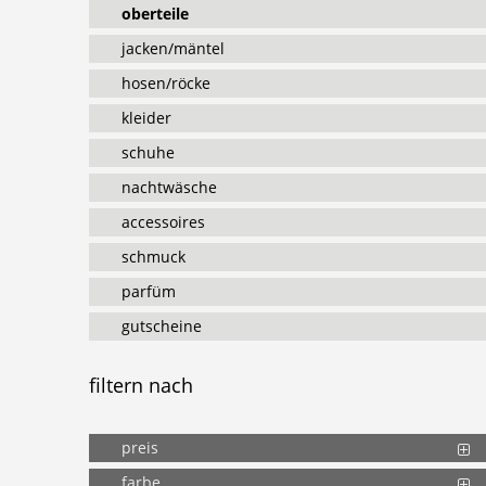
oberteile
jacken/mäntel
hosen/röcke
kleider
schuhe
nachtwäsche
accessoires
schmuck
parfüm
gutscheine
filtern
nach
preis
farbe