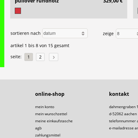
pullover rundholz
329,00 €
sortieren nach
zeige
artikel 1 bis 8 von 15 gesamt
seite:
1
2
online-shop
kontakt
mein konto
dahmengraben 
mein wunschzettel
d-52062 aachen
meine einkaufstasche
telefonnummer 
agb
e-mailadresse a
zahlungsmittel