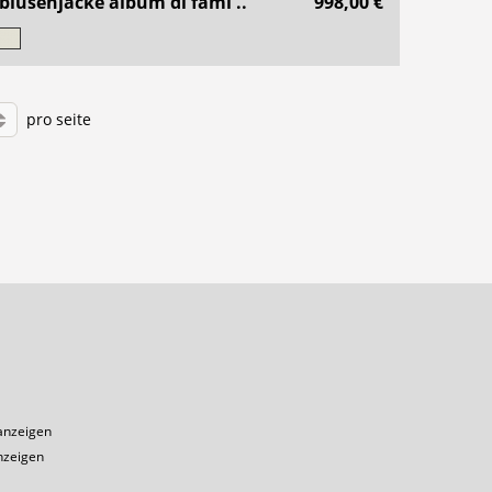
blusenjacke album di fami ..
998,00 €
pro seite
1
anzeigen
nzeigen