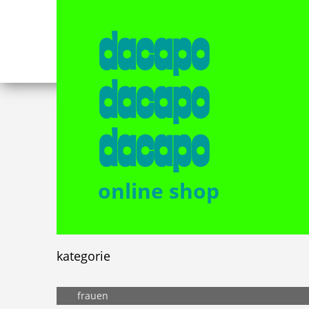
dacapo
dacapo
dacapo
online shop
kategorie
frauen