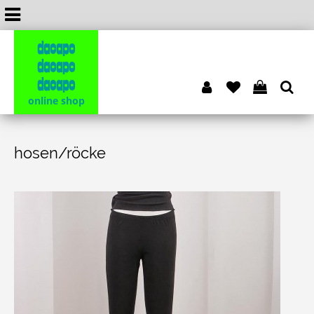
dacapo
dacapo
dacapo
online shop
hosen/röcke