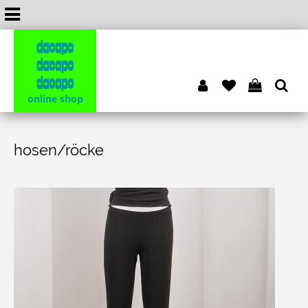
dacapo
dacapo
dacapo
online shop
hosen/röcke