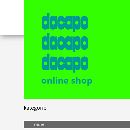
dacapo
dacapo
dacapo
online shop
kategorie
frauen