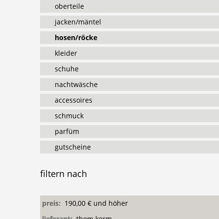
oberteile
jacken/mäntel
hosen/röcke
kleider
schuhe
nachtwäsche
accessoires
schmuck
parfüm
gutscheine
filtern
nach
preis:
190,00 € und höher
lieferant:
thom korm