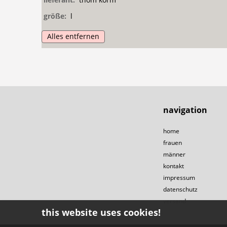
größe:
l
Alles entfernen
navigation
home
frauen
männer
kontakt
impressum
datenschutz
versand
this website uses cookies!