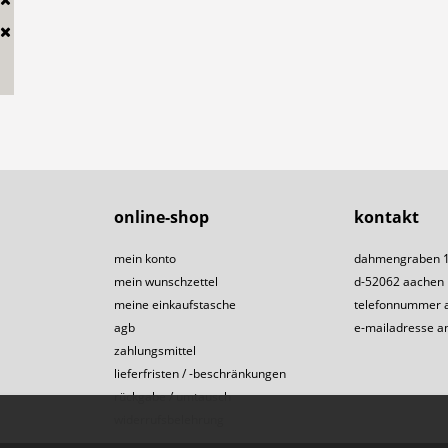
online-shop
kontakt
mein konto
dahmengraben 
mein wunschzettel
d-52062 aachen
meine einkaufstasche
telefonnummer 
agb
e-mailadresse a
zahlungsmittel
lieferfristen / -beschränkungen
rückgabe / umtausch
widerrufsbelehrung