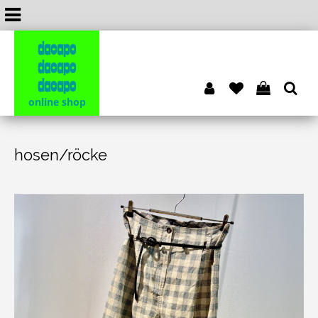
dacapo
dacapo
dacapo
online shop
hosen/röcke